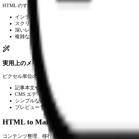
HTML のすべてに対応する Markdown 記法があるわけ
インラインスタイルや見た目専用ラッパーは簡略化され
スクリプト、フォーム、埋め込みウィジェットは省略さ
深いレイアウト入れ子は可能な限り平坦化される
複雑なコンポーネントはプレーンテキストや単純なブロ
実用上のメモ
ピクセル単位の再現よりも、コピーした HTML を整理して
記事本文やリッチテキスト断片は相性が良い
CMS エディタからコピーした HTML は変換後に再利
シンプルな表は Markdown テーブルへ変換される
プレビューで貼り付け前に Markdown を確認できる
HTML to Markdown の主な用途
コンテンツ整理、移行、ドキュメント化のワークフローに向