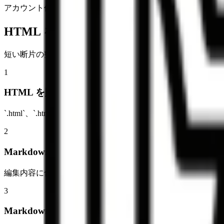
アカウント作成や複雑なフローなしで、そのまま変換を始め
HTML を Markdown に変換する方法
短い断片の整理にも、長めの記事本文の変換にも使えます。
1
HTML を貼り付けるか HTML ファイルをアップ
`.html`、`.htm`、`.txt` ファイルをドラッグ＆ドロッ
2
Markdown の結果を確認
編集内容に合わせて出力が更新され、プレビュータブで読み
3
Markdown をコピーまたはダウンロード