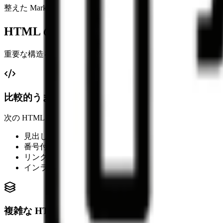
整えた Markdown をそのままノート、ドキュメント、リポジ
HTML のどこが変換されるか
重要な構造を保ちつつ、Markdown にきれいに対応しない
比較的うまく変換できる要素
次の HTML 構造は Markdown 記法へ自然に対応しやすいです
見出し、段落、強調
番号付きリストと箇条書き
リンクと引用
インラインコード、整形済みコードブロック、シンプル
複雑な HTML の扱い