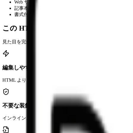
Web サイトやエディタからコピーしたリッチテキスト
記事本文を Markdown ベースのフローへ移行する
書式付きコンテンツをドキュメントやナレッジベース向
この HTML to Markdown 変換ツール
見た目を完全再現するよりも、編集しやすい内容へ整えるこ
編集しやすい形に整えられる
HTML より Markdown のほうが読みやすく、記事、メ
不要な装飾マークアップを減らせる
インラインスタイルやレイアウト専用のラッパーを簡略化し、内容