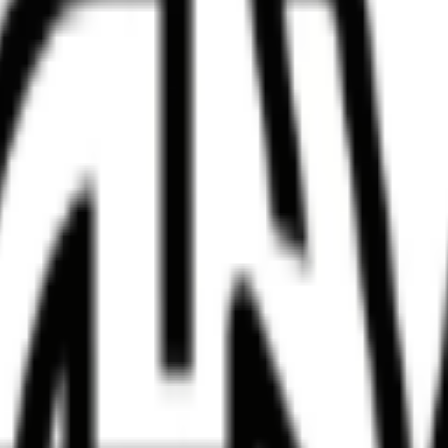
 HTML を、全文書き直さずに Markdown フローへ移せま
読みやすい Markdown 記法へ変換されます。
るため、単発の整理作業にも向いています。