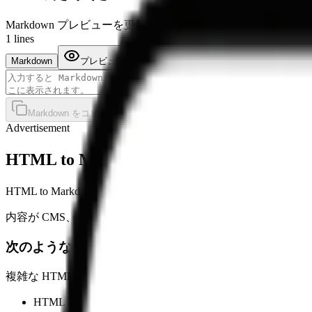
Markdown プレビューを更新中…
1
lines
Markdown
プレビュー
Markdown をコピー
.md をダウンロード
クリア
Advertisement
HTML to Markdown とは？
HTML to Markdown 変換は、Web のマークアッ
内容が CMS、Web ページ、リッチテキストエディタにある一
次のようなときに役立ちます：
複雑な HTML レイアウトを残すより、編集しやすい Markd
HTML 断片を編集可能な Markdown に変換する