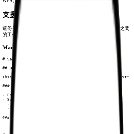
WPS。
支援的 Markdown 語法範例
這份並排視覺化指南，能協助您簡化 Markdown 與 Word 之間
的工作流程。
Markdown 原始碼
# Sample Markdown Document

## Basic Formatting

This is an example of **bold text** and *italic text*.

### List Example

- First item

- Second item

  - Nested item

  - Another nested item

### Code Example

```javascript
