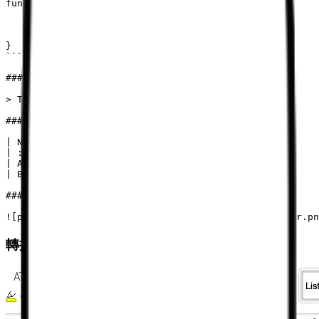
function hello() {

    console.log("Hello World!");

}

```

### Blockquote Example

> This is a blockquote.

### Table Example

| Name | Age | City | Occupation |

| :--- | :--: | ---: | --- |

| Alice | 28 | London | Software Engineer |

| Bob | 35 | New York | Product Manager |

### Image Example

轉換後的 Word 文件