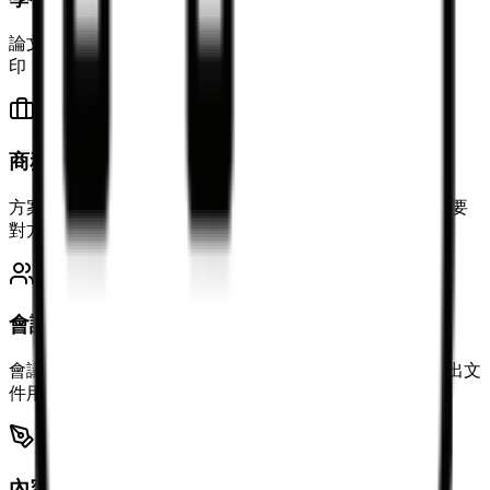
論文草稿、實驗報告、教案。結構清晰，匯出 PDF 方便列
印，Docx 便於批註。
商務資料與正式文件
方案書、標書、SOW、產品白皮書。排版統一可列印，需要
對方編輯時提供 Docx。
會議與溝通協作
會議記錄、需求評審、決策記錄。方便團隊協作追蹤，匯出文
件用於存檔或傳送。
內容創作與發佈