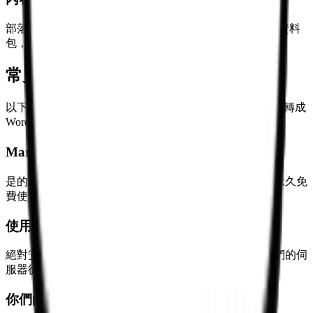
部落格、產品文案、知識庫。作為內容源，匯出 PDF 做資料
包，Docx 供編輯潤色。
常見問題 (FAQ)
以下整理了使用我們的免費線上轉換器將 Markdown 檔案轉成
Word 文件時最常見的問題與解答。
Markdown 轉 Word 轉換器真的完全免費嗎？
是的，我們的服務完全免費，無需註冊，無使用限制，永久免
費使用所有功能。
使用 Markdown 轉 Word 轉換器安全嗎？
絕對安全。所有檔案處理都在您的瀏覽器本地完成，我們的伺
服器從不接觸您的檔案，確保您的隱私和資料安全。
你們的 Markdown 轉 Word 轉換器支援哪些