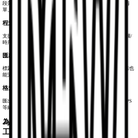
段落、標題（H1-H6）、粗體、斜體、連結、編號與項目清
單、引用、行內程式碼都能忠實呈現。
程式碼、公式與圖表
支援程式碼語法突顯、數學公式 (LaTeX) 及 Mermaid 流程圖/
時序圖的自動渲染與轉換。
匯出的 Word 排版品質
標題會自動對應 Word 原生樣式，而清單、表格與其他結構也
能完美呈現。
格式相容性
匯出為 DOCX 檔，可在 Microsoft Word、Google Docs、WPS
等編輯器中順利開啟。
為什麼選擇我們的 Markdown 轉 Word
工具？